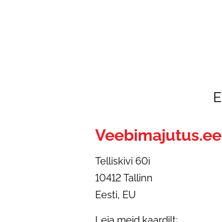
E
Veebimajutus.ee
Telliskivi 60i
10412 Tallinn
Eesti, EU
Leia meid kaardilt: